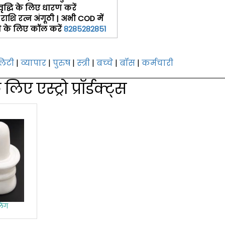
 वृद्धि के लिए धारण करें
 राशि रत्न अंगूठी | अभी COD में
ने के लिए कॉल करें
8285282851
लिटी
|
व्यापार
|
पुरुष
|
स्‍त्री
|
बच्‍चे
|
बॉस
|
कर्मचारी
ए एस्‍ट्रो प्रॉर्डक्‍ट्स
लिंग