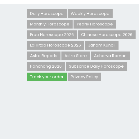
Daily Horoscope
Weekly Horoscope
Monthly Horoscope
Yearly Horoscope
Free Horoscope 2026
Chinese Horoscope 2026
Lal kitab Horoscope 2026
Janam Kundli
Astro Reports
Astro Store
Acharya Raman
Panchang 2026
Subscribe Daily Horoscope
Track your order
Privacy Policy