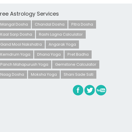
Free Astrology Services
Mangal Dosha
Chandal Dosha
Pitra Dosha
Kaal Sarp Dosha
Rashi Lagna Calculator
Gand Mool Nakshatra
Angarak Yoga
Kemdrum Yoga
Dhana Yoga
Pret Badha
Panch Mahapurush Yoga
Gemstone Calculator
Naag Dosha
Moksha Yoga
Shani Sade Sati