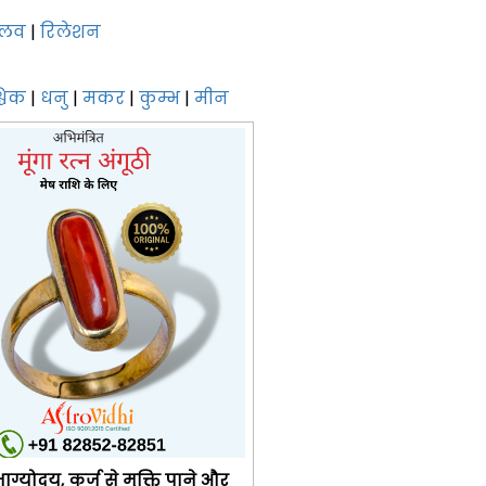
लव
|
रिलेशन
्चिक
|
धनु
|
मकर
|
कुम्भ
|
मीन
ग्योदय, कर्ज से मुक्ति पाने और