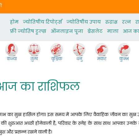
ली
होम
ज्योतिषीय रिपोर्ट्स
ज्‍योतिषीय उपाय
रुद्राक्ष
रत्‍न
र
फ्री ज्‍योतिष टूल्‍स
ऑनलाइन पूजा
ब्रेसलेट
माला
आज का 
कन्या
तुला
वृश्चिक
धनु
मकर
कुम्भ
आज का राशिफल
 लाभ का सुख हासिल होगा। इस समय में आपके लिए वैवाहिक जीवन का सुख उत
न की शुरुआत अच्छी होनेवाली है, परिवार के स्नेह के साथ साथ आपका उनके
खुश और प्रसन्न रखने वाली है।