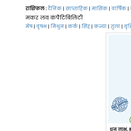
राशिफल :
दैनिक
|
साप्‍ताहिक
|
मासिक
|
वार्षिक
|
मकर लव कंपैटिबिलिटी
मेष
|
वृषभ
|
मिथुन
|
कर्क
|
सिंह
|
कन्या
|
तुला
|
वृश
धन लाभ, भा