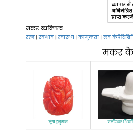
व्यापार में
अभिमंत्रित
प्राप्त कर
मकर व्‍यक्‍तित्‍व
रत्‍न
|
स्‍वभाव
|
स्वास्थ्य
|
कामुकता
|
लव कंपैटिबि
मकर के लि
मूंगा हनुमान
नर्मदेश्‍वर शिव