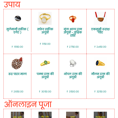
उपाय
सुलेमानी हकीक (
सफ़ेद हकीक
मूंगा भाग्य रत्न
एकमुखी रुद्राक्ष
एगेट )
अंगूठी
अंगूठी - वृश्चिक
पेंडेंट
राशि
1150.00
₹
1550.00
2750.00
2450.00
₹
₹
₹
रुद्र पारद माला
पन्‍ना रत्‍न की
ओपल रत्‍न की
नीलम रत्‍न की
अंगूठी
अंगूठी
अंगूठी
2650.00
3050.00
3500.00
3250.00
₹
₹
₹
₹
ऑनलाइन पूजा