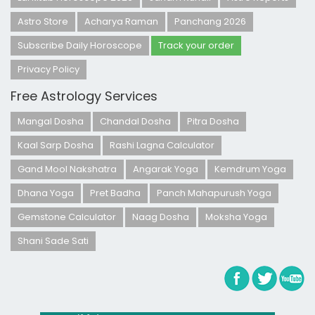
Astro Store
Acharya Raman
Panchang 2026
Subscribe Daily Horoscope
Track your order
Privacy Policy
Free Astrology Services
Mangal Dosha
Chandal Dosha
Pitra Dosha
Kaal Sarp Dosha
Rashi Lagna Calculator
Gand Mool Nakshatra
Angarak Yoga
Kemdrum Yoga
Dhana Yoga
Pret Badha
Panch Mahapurush Yoga
Gemstone Calculator
Naag Dosha
Moksha Yoga
Shani Sade Sati