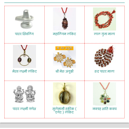
पारद शिवलिंग
महालिंगम लॉकेट
लाल गुंजा माला
भैरव लक्ष्मी लॉकेट
श्री मेरु अंगूठी
रुद्र पारद माला
पारद लक्ष्मी गणेश
सुलेमानी हकीक (
नवग्रह शांति कवच
एगेट ) लॉकेट