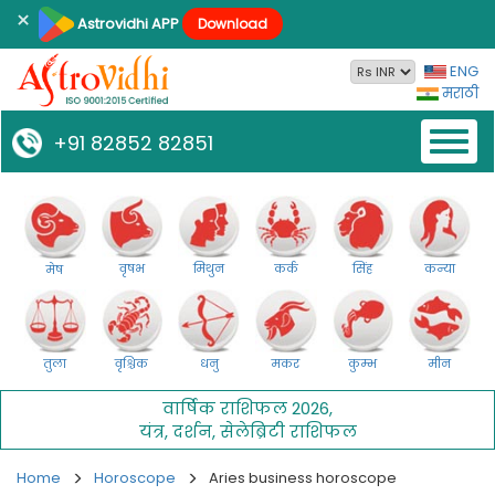
×
Astrovidhi APP
Download
ENG
मराठी
Toggl
+91 82852 82851
naviga
वृषभ
मिथुन
कर्क
सिंह
कन्या
मेष
तुला
वृश्चिक
धनु
मकर
कुम्भ
मीन
वार्षिक राशिफल 2026
,
यंत्र
,
दर्शन
,
सेलेब्रिटी राशिफल
Home
Horoscope
Aries business horoscope