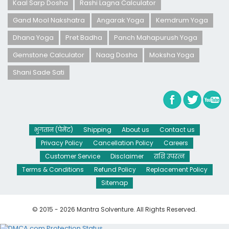
Kaal Sarp Dosha
Rashi Lagna Calculator
Gand Mool Nakshatra
Angarak Yoga
Kemdrum Yoga
Dhana Yoga
Pret Badha
Panch Mahapurush Yoga
Gemstone Calculator
Naag Dosha
Moksha Yoga
Shani Sade Sati
भुगतान (पेमेंट)
Shipping
About us
Contact us
Privacy Policy
Cancellation Policy
Careers
Customer Service
Disclaimer
राशि उपरत्न
Terms & Conditions
Refund Policy
Replacement Policy
Sitemap
© 2015 - 2026 Mantra Solventure. All Rights Reserved.