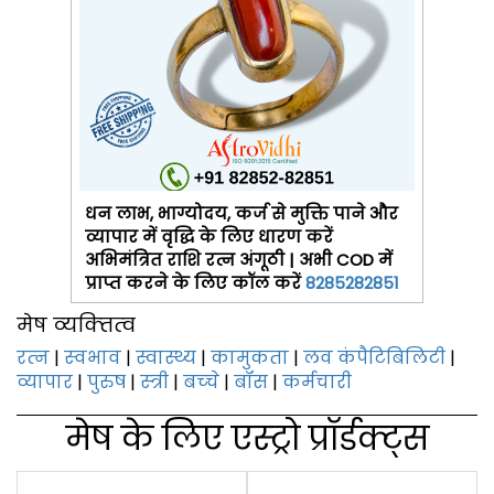
धन लाभ, भाग्योदय, कर्ज से मुक्ति पाने और
व्यापार में वृद्धि के लिए धारण करें
अभिमंत्रित राशि रत्न अंगूठी | अभी COD में
प्राप्त करने के लिए कॉल करें
8285282851
मेष व्‍यक्‍तित्‍व
रत्‍न
|
स्‍वभाव
|
स्वास्थ्य
|
कामुकता
|
लव कंपैटिबिलिटी
|
व्यापार
|
पुरुष
|
स्‍त्री
|
बच्‍चे
|
बॉस
|
कर्मचारी
मेष के लिए एस्‍ट्रो प्रॉर्डक्‍ट्स