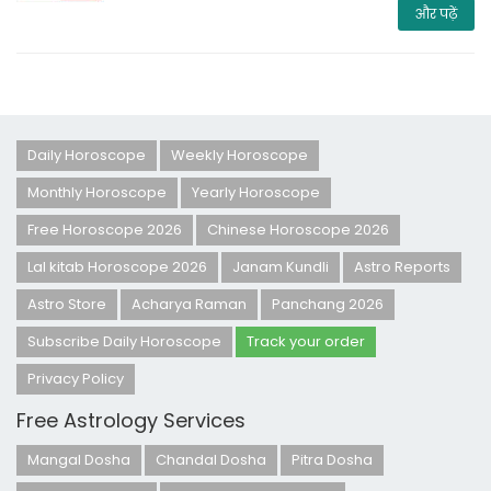
और पढ़ें
Daily Horoscope
Weekly Horoscope
Monthly Horoscope
Yearly Horoscope
Free Horoscope 2026
Chinese Horoscope 2026
Lal kitab Horoscope 2026
Janam Kundli
Astro Reports
Astro Store
Acharya Raman
Panchang 2026
Subscribe Daily Horoscope
Track your order
Privacy Policy
Free Astrology Services
Mangal Dosha
Chandal Dosha
Pitra Dosha