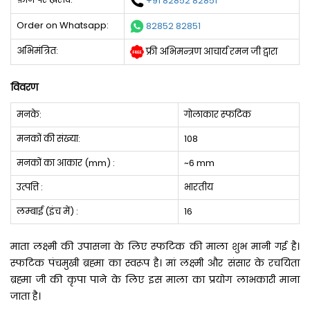
+91 82852 82851
Order on Whatsapp:
82852 82851
अभिमंत्रित:
फ्री अभिमन्त्रण आचार्य रमन जी द्वारा
विवरण
मनके:
गोलाकार स्‍फटिक
मनकों की संख्‍या:
108
मनकों का आकार (mm) :
~6 mm
उत्‍पत्ति :
भारतीय
लम्‍बाई (इंच में) :
16
माता लक्ष्मी की उपासना के लिए स्फटिक की माला शुभ मानी गई है।
स्फटिक पंचमुखी ब्रह्मा का स्वरूप है। मां लक्ष्‍मी और संसार के रचयिता
ब्रह्मा जी की कृपा पाने के लिए इस माला का प्रयोग लाभकारी माना
जाता है।