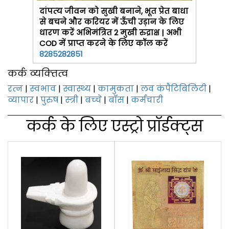
दांपत्‍य जीवन को सुखी बनाने, भूत प्रेत बाधा
से बचने और करियर में ऊँची उड़ान के लिए
धारण करें अभिमंत्रित 2 मुखी रुद्राक्ष | अभी
COD में प्राप्त करने के लिए कॉल करें
8285282851
कर्क व्‍यक्‍तित्‍व
रत्‍न
|
स्‍वभाव
|
स्वास्थ्य
|
कामुकता
|
लव कंपैटिबिलिटी
|
व्यापार
|
पुरुष
|
स्‍त्री
|
बच्‍चे
|
बॉस
|
कर्मचारी
कर्क के लिए एस्‍ट्रो प्रॉर्डक्‍ट्स