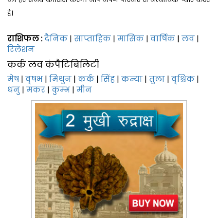
है।
राशिफल :
दैनिक
|
साप्‍ताहिक
|
मासिक
|
वार्षिक
|
लव
|
रिलेशन
कर्क लव कंपैटिबिलिटी
मेष
|
वृषभ
|
मिथुन
|
कर्क
|
सिंह
|
कन्या
|
तुला
|
वृश्चिक
|
धनु
|
मकर
|
कुम्भ
|
मीन