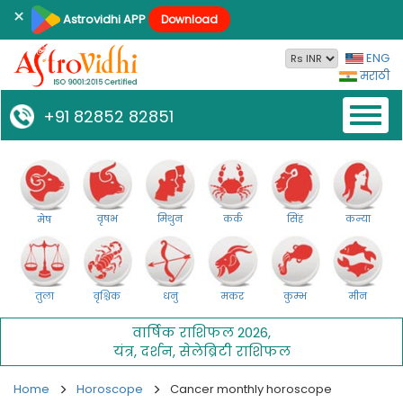
×
Astrovidhi APP
Download
ENG
मराठी
Toggl
+91 82852 82851
naviga
वृषभ
मिथुन
कर्क
सिंह
कन्या
मेष
तुला
वृश्चिक
धनु
मकर
कुम्भ
मीन
वार्षिक राशिफल 2026
,
यंत्र
,
दर्शन
,
सेलेब्रिटी राशिफल
Home
Horoscope
Cancer monthly horoscope