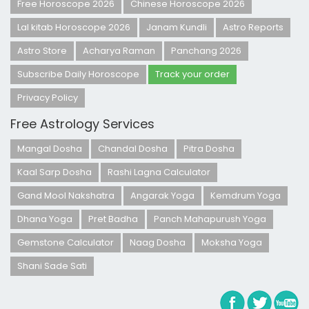
Free Horoscope 2026
Chinese Horoscope 2026
Lal kitab Horoscope 2026
Janam Kundli
Astro Reports
Astro Store
Acharya Raman
Panchang 2026
Subscribe Daily Horoscope
Track your order
Privacy Policy
Free Astrology Services
Mangal Dosha
Chandal Dosha
Pitra Dosha
Kaal Sarp Dosha
Rashi Lagna Calculator
Gand Mool Nakshatra
Angarak Yoga
Kemdrum Yoga
Dhana Yoga
Pret Badha
Panch Mahapurush Yoga
Gemstone Calculator
Naag Dosha
Moksha Yoga
Shani Sade Sati