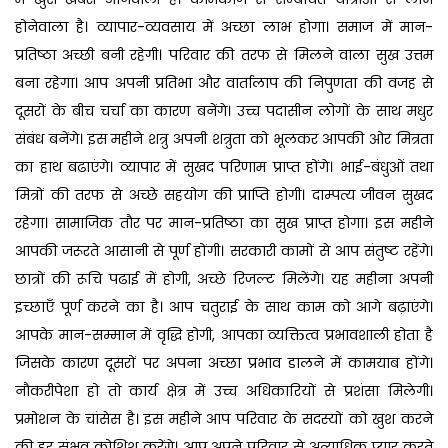
होनेवाला है। व्यापार-व्यवसाय में अच्छा लाभ होगा। समाज में मान-
प्रतिष्ठा अच्छी बनी रहेगी। परिवार की तरफ से मिलने वाला सुख उत्तम
बना रहेगा। आप अपनी प्रतिभा और वार्तालाप की निपुणता की वजह से
दूसरों के बीच चर्चा का कारण बनेंगे। उच्च पदासीन लोगों के साथ मधुर
संबंध बनेंगे। इस महीने शत्रु अपनी शत्रुता को भूलकर आपकी ओर मित्रता
का हाथ बढाएंगे। व्यापार में सुखद परिणाम प्राप्त होंगे। भाई-बंधुओं तथा
मित्रों की तरफ से अच्छे सहयोग की प्राप्ति होगी। दाम्पत्य जीवन सुखद
रहेगा। सामाजिक तौर पर मान-प्रतिष्ठा का सुख प्राप्त होगा। इस महीने
आपकी जरूरते आसानी से पूर्ण होंगी। सरकारी कामों से आप संतुष्ट रहेंगे।
छात्रों की रूचि पढाई में होगी, अच्छे रिजल्ट मिलेंगे। यह महीना अपनी
इच्छाएँ पूर्ण करने का है। आप चतुराई के साथ काम को आगे बढ़ाएंगे।
आपके मान-सम्मान में वृद्धि होगी, आपका व्यक्तित्व प्रभावशाली होता है
जिसके कारण दूसरों पर अपना अच्छा प्रभाव डालने में कामयाब होंगे।
नौकरीपेशा हो तो कार्य क्षेत्र में उच्च अधिकारियों से प्रशंसा मिलेगी।
प्रमोशन के चांसेस है। इस महीने आप परिवार के सदस्यों को खुश करने
की हर संभव कोशिश करेंगे। आप अपने परिवार से अत्याधिक प्यार करते