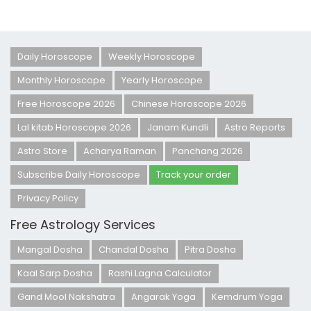
Daily Horoscope
Weekly Horoscope
Monthly Horoscope
Yearly Horoscope
Free Horoscope 2026
Chinese Horoscope 2026
Lal kitab Horoscope 2026
Janam Kundli
Astro Reports
Astro Store
Acharya Raman
Panchang 2026
Subscribe Daily Horoscope
Track your order
Privacy Policy
Free Astrology Services
Mangal Dosha
Chandal Dosha
Pitra Dosha
Kaal Sarp Dosha
Rashi Lagna Calculator
Gand Mool Nakshatra
Angarak Yoga
Kemdrum Yoga