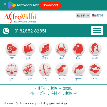
×
Astrovidhi APP
Download
ENG
Toggl
+91 82852 82851
naviga
वृषभ
मिथुन
कर्क
सिंह
कन्या
मेष
तुला
वृश्चिक
धनु
मकर
कुम्भ
मीन
वार्षिक राशिफल 2026
,
यंत्र
,
दर्शन
,
सेलेब्रिटी राशिफल
Home
Love compatibility gemini virgo