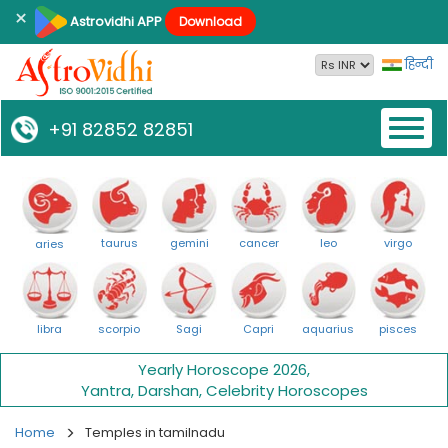
×
Astrovidhi APP
Download
हिन्दी
Toggl
+91 82852 82851
naviga
taurus
gemini
cancer
leo
virgo
aries
libra
scorpio
Sagi
Capri
aquarius
pisces
Yearly Horoscope 2026
,
Yantra
,
Darshan
,
Celebrity Horoscopes
Home
Temples in tamilnadu