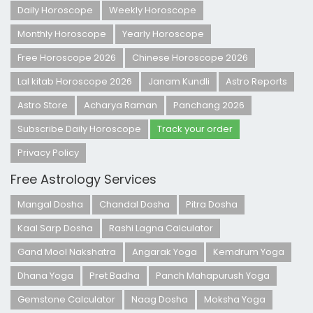
Daily Horoscope
Weekly Horoscope
Monthly Horoscope
Yearly Horoscope
Free Horoscope 2026
Chinese Horoscope 2026
Lal kitab Horoscope 2026
Janam Kundli
Astro Reports
Astro Store
Acharya Raman
Panchang 2026
Subscribe Daily Horoscope
Track your order
Privacy Policy
Free Astrology Services
Mangal Dosha
Chandal Dosha
Pitra Dosha
Kaal Sarp Dosha
Rashi Lagna Calculator
Gand Mool Nakshatra
Angarak Yoga
Kemdrum Yoga
Dhana Yoga
Pret Badha
Panch Mahapurush Yoga
Gemstone Calculator
Naag Dosha
Moksha Yoga