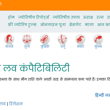
ली
होम
ज्योतिषीय रिपोर्ट्स
ज्‍योतिषीय उपाय
रुद्राक्ष
रत्‍न
र
फ्री ज्‍योतिष टूल्‍स
ऑनलाइन पूजा
ब्रेसलेट
माला
आज का 
कन्या
तुला
वृश्चिक
धनु
मकर
कुम्भ
ह लव कंपैटिबिलिटी
भाव के साथ मीन राशि वाले अच्‍छी तरह से सामंजस्‍य बना पाते हैं। इनका रि
हिन्दी जन
लव
|
रिलेशन