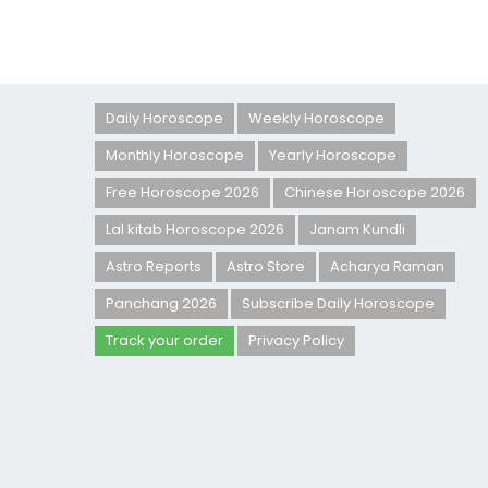
Daily Horoscope
Weekly Horoscope
Monthly Horoscope
Yearly Horoscope
Free Horoscope 2026
Chinese Horoscope 2026
Lal kitab Horoscope 2026
Janam Kundli
Astro Reports
Astro Store
Acharya Raman
Panchang 2026
Subscribe Daily Horoscope
Track your order
Privacy Policy