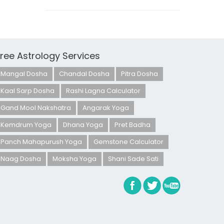
Free Astrology Services
Mangal Dosha
Chandal Dosha
Pitra Dosha
Kaal Sarp Dosha
Rashi Lagna Calculator
Gand Mool Nakshatra
Angarak Yoga
Kemdrum Yoga
Dhana Yoga
Pret Badha
Panch Mahapurush Yoga
Gemstone Calculator
Naag Dosha
Moksha Yoga
Shani Sade Sati