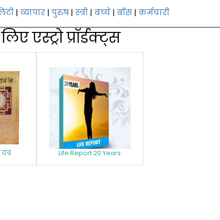
लिटी
|
व्यापार
|
पुरुष
|
स्‍त्री
|
बच्‍चे
|
बॉस
|
कर्मचारी
ए एस्‍ट्रो प्रॉर्डक्‍ट्स
यंत्र
Life Report 20 Years