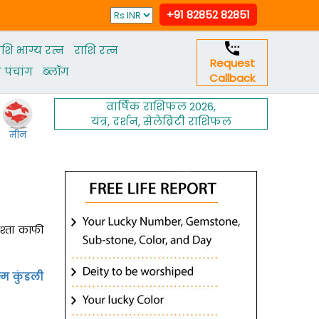
+91 82852 82851
ाशि भाग्य रत्न
राशि रत्न
Request
पंचांग
ब्‍लॉग
Callback
वार्षिक राशिफल 2026
,
यंत्र
,
दर्शन
,
सेलेब्रिटी राशिफल
मीन
श्‍ता काफी
्म कुंडली