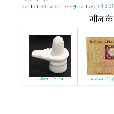
रत्‍न
|
स्‍वभाव
|
स्वास्थ्य
|
कामुकता
|
लव कंपैटिबि
मीन के लि
नर्मदेश्‍वर शिवलिंग
श्री साईंनाथ सिद्धि 