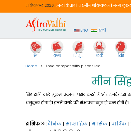
भविष्‍यफल 2026:
लाल किताब
|
चाइनीज भविष्‍यफल
|
जन्‍म कुंड
ENG
हिन्दी
वृषभ
मिथुन
कर्क
सिंह
मेष
Home
Love compatibility pisces leo
मीन सिं
सिंह राशि वाले हुकुम चलाना पसंद करते हैं और इनके इस स्‍व
अनुकूल होता है। इसमें झगड़े की संभावना बहुत ही कम होती है।
राशिफल :
दैनिक
|
साप्‍ताहिक
|
मासिक
|
वार्षिक
|