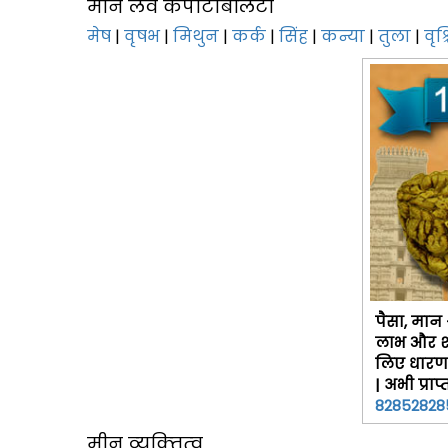
मीन लव कंपैटिबिलिटी
मेष
|
वृषभ
|
मिथुन
|
कर्क
|
सिंह
|
कन्या
|
तुला
|
वृश
पैसा, मान
लाभ और शा
लिए धारण क
| अभी प्रा
82852828
मीन व्‍यक्‍तित्‍व