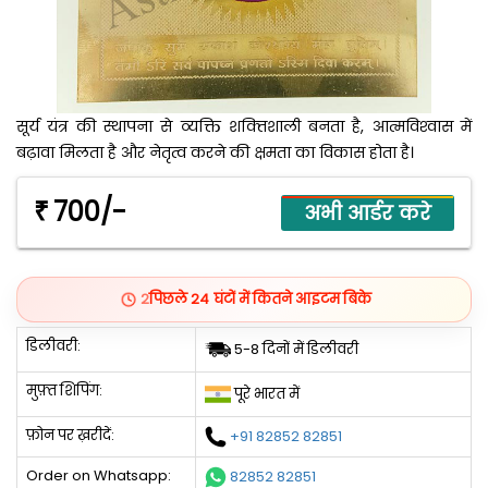
सूर्य यंत्र की स्‍थापना से व्‍यक्ति शक्‍तिशाली बनता है, आत्‍मविश्‍वास में
बढ़ावा मिलता है और नेतृत्‍व करने की क्षमता का विकास होता है।
700/-
₹
2
पिछले 24 घंटों में कितने आइटम बिके
डिलीवरी:
5-8 दिनों में डिलीवरी
मुफ़्त शिपिंग:
पूरे भारत में
फ़ोन पर ख़रीदें:
+91 82852 82851
Order on Whatsapp:
82852 82851