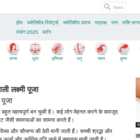
होम
ज्योतिषीय रिपोर्ट्स
ज्‍योतिषीय उपाय
रुद्राक्ष
रत्‍न
राशि भाग्य
पंचांग 2025
ब्‍लॉग
कन्या
तुला
वृश्चिक
धनु
मकर
कुम्भ
ली लक्ष्मी पूजा
 पूजा
 बहुत महत्वपूर्ण बन चुकी है। कई लोग मेहनत करने के बावजूद
ावट जैसी समस्याओं का सामना करते हैं।
B
, वैभव और सौभाग्य की देवी मानी जाती हैं। सच्ची श्रद्धा और
क
क ऊर्जा और आर्थिक वृद्धि लाने में सहायक मानी जाती है।