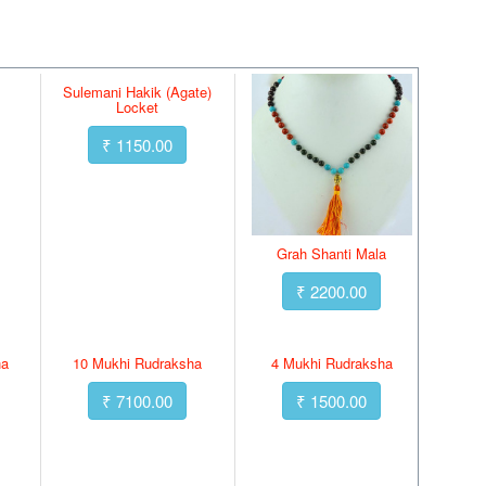
Sulemani Hakik (Agate)
Locket
₹ 1150.00
Grah Shanti Mala
₹ 2200.00
ha
10 Mukhi Rudraksha
4 Mukhi Rudraksha
₹ 7100.00
₹ 1500.00