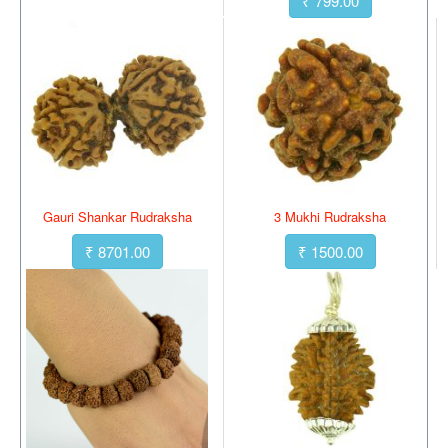
₹ 799.00
Gauri Shankar Rudraksha
3 Mukhi Rudraksha
₹ 8701.00
₹ 1500.00