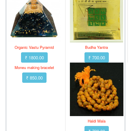
Organic Vastu Pyramid
Budha Yantra
₹ 1800.00
₹ 700.00
Moneu making bracelet
₹ 850.00
Haldi Mala